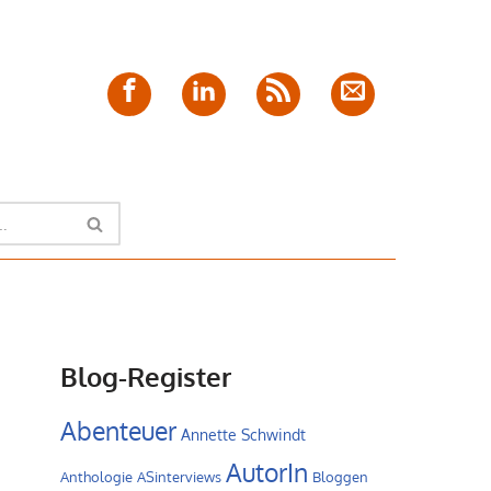
Facebook
LinkedIn
Feed
E-
Mail
Blog-Register
Abenteuer
Annette Schwindt
AutorIn
Anthologie
ASinterviews
Bloggen