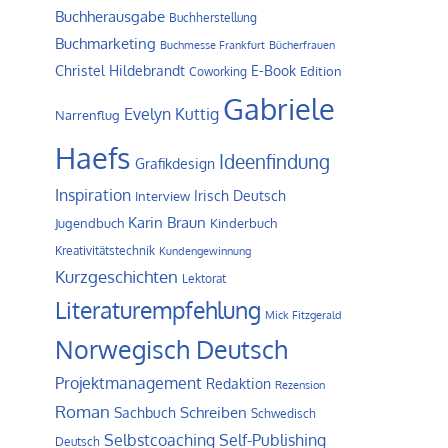
Buchherausgabe
Buchherstellung
Buchmarketing
Buchmesse Frankfurt
Bücherfrauen
Christel Hildebrandt
E-Book
Edition
Coworking
Gabriele
Evelyn Kuttig
Narrenflug
Haefs
Ideenfindung
Grafikdesign
Inspiration
Irisch Deutsch
Interview
Karin Braun
Jugendbuch
Kinderbuch
Kreativitätstechnik
Kundengewinnung
Kurzgeschichten
Lektorat
Literaturempfehlung
Mick Fitzgerald
Norwegisch Deutsch
Projektmanagement
Redaktion
Rezension
Roman
Schreiben
Sachbuch
Schwedisch
Self-Publishing
Selbstcoaching
Deutsch