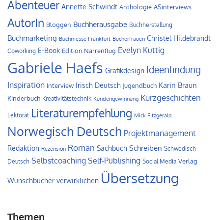
Abenteuer
Annette Schwindt
Anthologie
ASinterviews
AutorIn
Buchherausgabe
Bloggen
Buchherstellung
Buchmarketing
Christel Hildebrandt
Buchmesse Frankfurt
Bücherfrauen
Evelyn Kuttig
E-Book
Edition Narrenflug
Coworking
Gabriele Haefs
Ideenfindung
Grafikdesign
Inspiration
Irisch Deutsch
Karin Braun
Interview
Jugendbuch
Kurzgeschichten
Kinderbuch
Kreativitätstechnik
Kundengewinnung
Literaturempfehlung
Lektorat
Mick Fitzgerald
Norwegisch Deutsch
Projektmanagement
Roman
Schreiben
Redaktion
Sachbuch
Schwedisch
Rezension
Self-Publishing
Selbstcoaching
Verlag
Deutsch
Social Media
Übersetzung
Wunschbücher verwirklichen
Themen