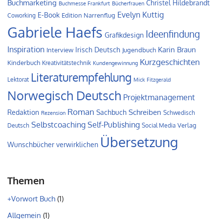
Buchmarketing
Christel Hildebrandt
Buchmesse Frankfurt
Bücherfrauen
Evelyn Kuttig
E-Book
Edition Narrenflug
Coworking
Gabriele Haefs
Ideenfindung
Grafikdesign
Inspiration
Irisch Deutsch
Karin Braun
Interview
Jugendbuch
Kurzgeschichten
Kinderbuch
Kreativitätstechnik
Kundengewinnung
Literaturempfehlung
Lektorat
Mick Fitzgerald
Norwegisch Deutsch
Projektmanagement
Roman
Schreiben
Redaktion
Sachbuch
Schwedisch
Rezension
Self-Publishing
Selbstcoaching
Verlag
Deutsch
Social Media
Übersetzung
Wunschbücher verwirklichen
Themen
+Vorwort Buch
(1)
Allgemein
(1)