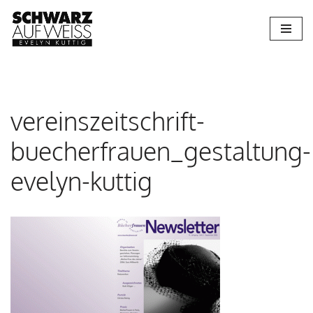
Zum
Inhalt
springen
vereinszeitschrift-
buecherfrauen_gestaltung-
evelyn-kuttig