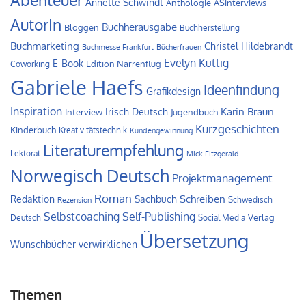
Annette Schwindt
Anthologie
ASinterviews
AutorIn
Buchherausgabe
Bloggen
Buchherstellung
Buchmarketing
Christel Hildebrandt
Buchmesse Frankfurt
Bücherfrauen
Evelyn Kuttig
E-Book
Edition Narrenflug
Coworking
Gabriele Haefs
Ideenfindung
Grafikdesign
Inspiration
Irisch Deutsch
Karin Braun
Interview
Jugendbuch
Kurzgeschichten
Kinderbuch
Kreativitätstechnik
Kundengewinnung
Literaturempfehlung
Lektorat
Mick Fitzgerald
Norwegisch Deutsch
Projektmanagement
Roman
Schreiben
Redaktion
Sachbuch
Schwedisch
Rezension
Self-Publishing
Selbstcoaching
Verlag
Deutsch
Social Media
Übersetzung
Wunschbücher verwirklichen
Themen