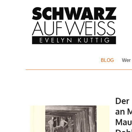
Zum
Inhalt
springen
BLOG
Wer 
Der 
an 
Maur