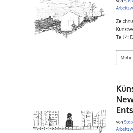
von
Step
Arbeitswe
Zeichnu
Kunstwe
Teil 4:
Mehr 
Küns
New 
Ents
von
Step
Arbeitswe