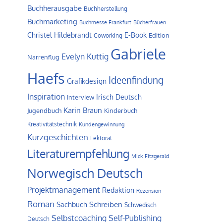
Buchherausgabe
Buchherstellung
Buchmarketing
Buchmesse Frankfurt
Bücherfrauen
Christel Hildebrandt
E-Book
Edition
Coworking
Gabriele
Evelyn Kuttig
Narrenflug
Haefs
Ideenfindung
Grafikdesign
Inspiration
Irisch Deutsch
Interview
Karin Braun
Jugendbuch
Kinderbuch
Kreativitätstechnik
Kundengewinnung
Kurzgeschichten
Lektorat
Literaturempfehlung
Mick Fitzgerald
Norwegisch Deutsch
Projektmanagement
Redaktion
Rezension
Roman
Schreiben
Sachbuch
Schwedisch
Self-Publishing
Selbstcoaching
Deutsch