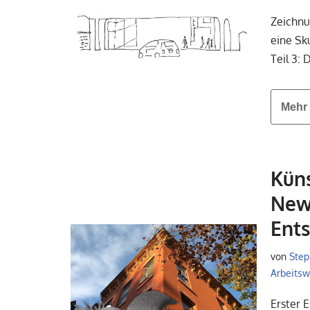
Zeichnu
eine Sk
Teil 3:
Mehr 
Küns
New 
Ents
von
Step
Arbeitswe
Erster 