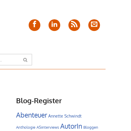
Facebook
LinkedIn
Feed
E-
Mail
Blog-Register
Abenteuer
Annette Schwindt
AutorIn
Anthologie
ASinterviews
Bloggen