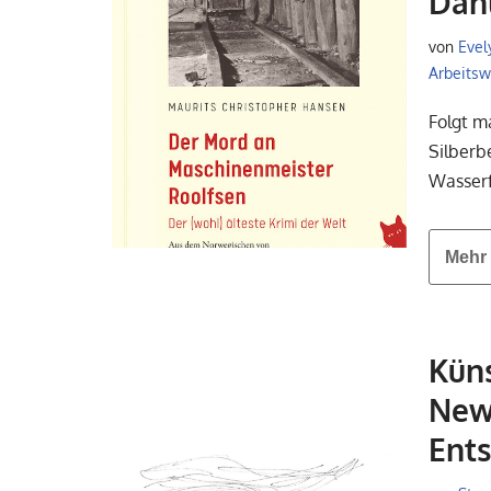
Dah
von
Evel
Arbeitswe
Folgt m
Silberb
Wasserf
Mehr 
Küns
New 
Ents