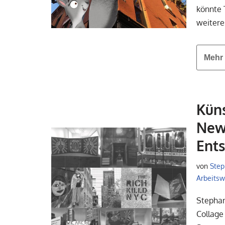
könnte 
weitere
Mehr 
Küns
New 
Ents
von
Step
Arbeitswe
Stephan
Collage 