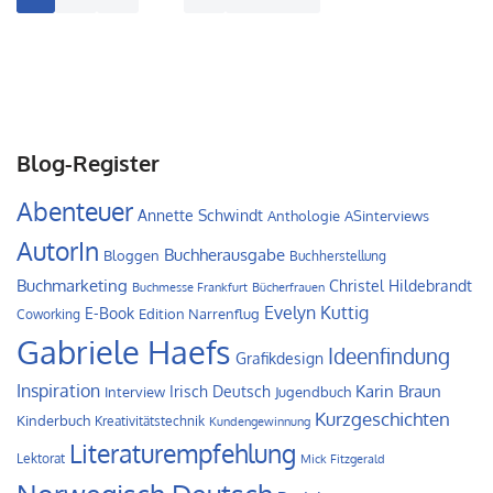
Blog-Register
Abenteuer
Annette Schwindt
Anthologie
ASinterviews
AutorIn
Buchherausgabe
Bloggen
Buchherstellung
Buchmarketing
Christel Hildebrandt
Buchmesse Frankfurt
Bücherfrauen
Evelyn Kuttig
E-Book
Edition Narrenflug
Coworking
Gabriele Haefs
Ideenfindung
Grafikdesign
Inspiration
Irisch Deutsch
Karin Braun
Interview
Jugendbuch
Kurzgeschichten
Kinderbuch
Kreativitätstechnik
Kundengewinnung
Literaturempfehlung
Lektorat
Mick Fitzgerald