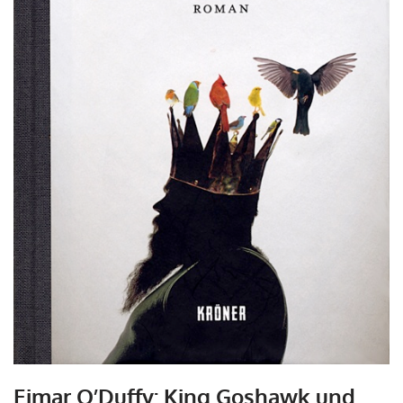
Eimar O’Duffy: King Goshawk und