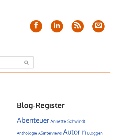
Facebook
LinkedIn
Feed
E-
Mail
Blog-Register
Abenteuer
Annette Schwindt
AutorIn
Anthologie
ASinterviews
Bloggen