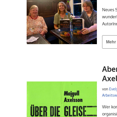
Neues S
wunderb
AutorIn
Mehr 
Aben
Axel
von
Evel
Arbeitswe
Wer kom
organis