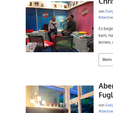
Chri
von
Evel
Arbeitswe
Es begin
kam, hat
lernen,
Mehr 
Aben
Fugl
von
Evel
Arbeitswe