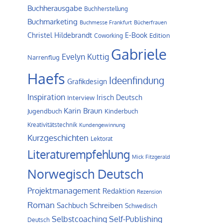
Buchherausgabe
Buchherstellung
Buchmarketing
Buchmesse Frankfurt
Bücherfrauen
Christel Hildebrandt
E-Book
Edition
Coworking
Gabriele
Evelyn Kuttig
Narrenflug
Haefs
Ideenfindung
Grafikdesign
Inspiration
Irisch Deutsch
Interview
Karin Braun
Jugendbuch
Kinderbuch
Kreativitätstechnik
Kundengewinnung
Kurzgeschichten
Lektorat
Literaturempfehlung
Mick Fitzgerald
Norwegisch Deutsch
Projektmanagement
Redaktion
Rezension
Roman
Schreiben
Sachbuch
Schwedisch
Self-Publishing
Selbstcoaching
Deutsch