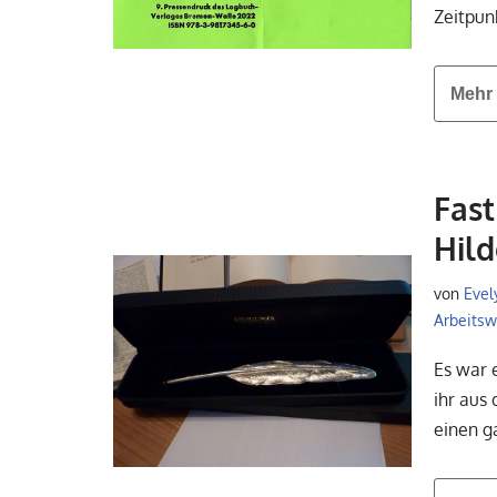
Zeitpun
Mehr 
Fast
Hil
von
Evel
Arbeitswe
Es war e
ihr aus
einen g