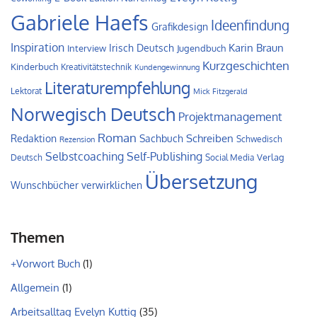
Gabriele Haefs
Ideenfindung
Grafikdesign
Inspiration
Irisch Deutsch
Karin Braun
Interview
Jugendbuch
Kurzgeschichten
Kinderbuch
Kreativitätstechnik
Kundengewinnung
Literaturempfehlung
Lektorat
Mick Fitzgerald
Norwegisch Deutsch
Projektmanagement
Roman
Schreiben
Redaktion
Sachbuch
Schwedisch
Rezension
Self-Publishing
Selbstcoaching
Verlag
Deutsch
Social Media
Übersetzung
Wunschbücher verwirklichen
Themen
+Vorwort Buch
(1)
Allgemein
(1)
Arbeitsalltag Evelyn Kuttig
(35)