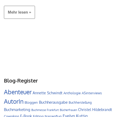
Mehr lesen »
Blog-Register
Abenteuer
Annette Schwindt
Anthologie
ASinterviews
AutorIn
Buchherausgabe
Bloggen
Buchherstellung
Buchmarketing
Christel Hildebrandt
Buchmesse Frankfurt
Bücherfrauen
Evelyn Kuttig
E-Book
Edition Narrenflug
Coworking