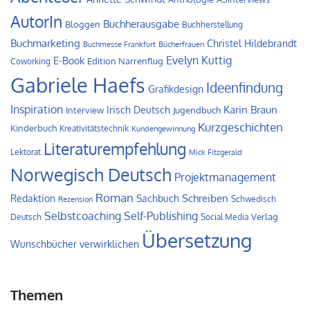
AutorIn
Buchherausgabe
Bloggen
Buchherstellung
Buchmarketing
Christel Hildebrandt
Buchmesse Frankfurt
Bücherfrauen
Evelyn Kuttig
E-Book
Edition Narrenflug
Coworking
Gabriele Haefs
Ideenfindung
Grafikdesign
Inspiration
Irisch Deutsch
Karin Braun
Interview
Jugendbuch
Kurzgeschichten
Kinderbuch
Kreativitätstechnik
Kundengewinnung
Literaturempfehlung
Lektorat
Mick Fitzgerald
Norwegisch Deutsch
Projektmanagement
Roman
Schreiben
Redaktion
Sachbuch
Schwedisch
Rezension
Self-Publishing
Selbstcoaching
Verlag
Deutsch
Social Media
Übersetzung
Wunschbücher verwirklichen
Themen