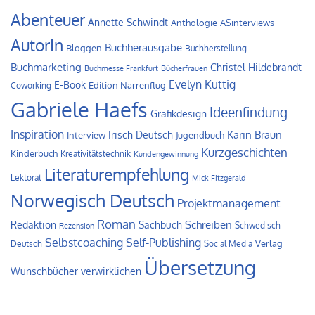
Abenteuer
Annette Schwindt
Anthologie
ASinterviews
AutorIn
Buchherausgabe
Bloggen
Buchherstellung
Buchmarketing
Christel Hildebrandt
Buchmesse Frankfurt
Bücherfrauen
Evelyn Kuttig
E-Book
Edition Narrenflug
Coworking
Gabriele Haefs
Ideenfindung
Grafikdesign
Inspiration
Irisch Deutsch
Karin Braun
Interview
Jugendbuch
Kurzgeschichten
Kinderbuch
Kreativitätstechnik
Kundengewinnung
Literaturempfehlung
Lektorat
Mick Fitzgerald
Norwegisch Deutsch
Projektmanagement
Roman
Schreiben
Redaktion
Sachbuch
Schwedisch
Rezension
Self-Publishing
Selbstcoaching
Verlag
Deutsch
Social Media
Übersetzung
Wunschbücher verwirklichen