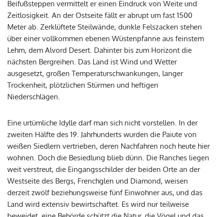
Beifußsteppen vermittelt er einen Eindruck von Weite und
Zeitlosigkeit. An der Ostseite fällt er abrupt um fast 1500
Meter ab. Zerklüftete Steilwände, dunkle Felszacken stehen
über einer vollkommen ebenen Wüstenpfanne aus feinstem
Lehm, dem Alvord Desert. Dahinter bis zum Horizont die
nächsten Bergreihen. Das Land ist Wind und Wetter
ausgesetzt, großen Temperaturschwankungen, langer
Trockenheit, plötzlichen Stürmen und heftigen
Niederschlägen.
Eine urtümliche Idylle darf man sich nicht vorstellen. In der
zweiten Hälfte des 19. Jahrhunderts wurden die Paiute von
weißen Siedlern vertrieben, deren Nachfahren noch heute hier
wohnen. Doch die Besiedlung blieb dünn. Die Ranches liegen
weit verstreut, die Eingangsschilder der beiden Orte an der
Westseite des Bergs, Frenchglen und Diamond, weisen
derzeit zwölf beziehungsweise fünf Einwohner aus, und das
Land wird extensiv bewirtschaftet. Es wird nur teilweise
beweidet, eine Behörde schützt die Natur, die Vögel und das