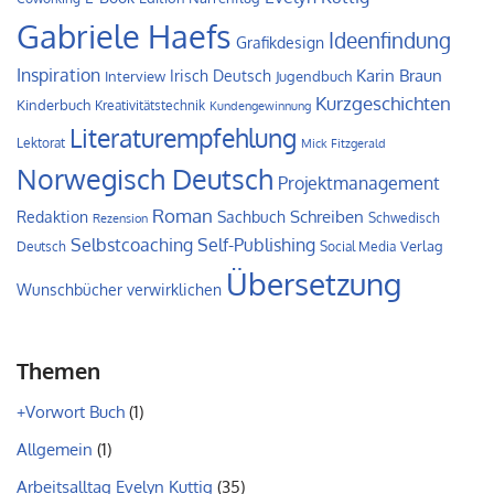
Gabriele Haefs
Ideenfindung
Grafikdesign
Inspiration
Irisch Deutsch
Karin Braun
Interview
Jugendbuch
Kurzgeschichten
Kinderbuch
Kreativitätstechnik
Kundengewinnung
Literaturempfehlung
Lektorat
Mick Fitzgerald
Norwegisch Deutsch
Projektmanagement
Roman
Schreiben
Redaktion
Sachbuch
Schwedisch
Rezension
Self-Publishing
Selbstcoaching
Verlag
Deutsch
Social Media
Übersetzung
Wunschbücher verwirklichen
Themen
+Vorwort Buch
(1)
Allgemein
(1)
Arbeitsalltag Evelyn Kuttig
(35)