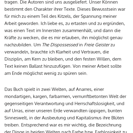
tragen. Die Autoren sind uns ausgeliefert. Unser Können
bestimmt den Charakter ihrer Texte. Dieses Bewusstsein war
für mich zu einem Teil des Kitzels, der Spannung meiner
Arbeit geworden. Ich liebe es, zu ertasten und zu ergründen,
was einen Text im Innersten zusammenhält, und dann die
Kräfte zu wecken, die es mir erlauben, ihn möglichst genau
nachzubilden. Um
The Dispossessed
in
Freie Geister
zu
verwandeln, brauchte ich Klarheit und Vertrauen, die
Disziplin, am Kern zu bleiben, und den festen Willen, dem
Text keinen Ballast hinzuzufügen. Von meiner Arbeit sollte
am Ende möglichst wenig zu spüren sein.
Das Buch spielt in zwei Welten, auf Anarres, einer
mondartigen, kargen, farbarmen, vernunftbetonten Welt der
gegenseitigen Verantwortung und Herrschaftslosigkeit, und
auf Urras, einer unseren Erde verwandten üppigen, bunten
Sinneswelt, in der Ausbeutung und Kapitalismus ihre Blüten
treiben. Entsprechend war es mir wichtig, die Bezeichnung
der Dinge in beiden Welten nach Farbe bzw. Farblosigkeit zu