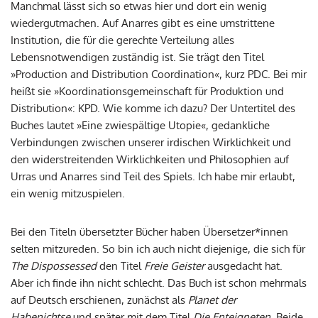
Manchmal lässt sich so etwas hier und dort ein wenig
wiedergutmachen. Auf Anarres gibt es eine umstrittene
Institution, die für die gerechte Verteilung alles
Lebensnotwendigen zuständig ist. Sie trägt den Titel
»Production and Distribution Coordination«, kurz PDC. Bei mir
heißt sie »Koordinationsgemeinschaft für Produktion und
Distribution«: KPD. Wie komme ich dazu? Der Untertitel des
Buches lautet »Eine zwiespältige Utopie«, gedankliche
Verbindungen zwischen unserer irdischen Wirklichkeit und
den widerstreitenden Wirklichkeiten und Philosophien auf
Urras und Anarres sind Teil des Spiels. Ich habe mir erlaubt,
ein wenig mitzuspielen.
Bei den Titeln übersetzter Bücher haben Übersetzer*innen
selten mitzureden. So bin ich auch nicht diejenige, die sich für
The Dispossessed
den Titel
Freie Geister
ausgedacht hat.
Aber ich finde ihn nicht schlecht. Das Buch ist schon mehrmals
auf Deutsch erschienen, zunächst als
Planet der
Habenichtse
und später mit dem Titel
Die Enteigneten
. Beide