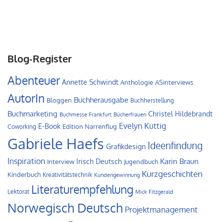
Blog-Register
Abenteuer
Annette Schwindt
Anthologie
ASinterviews
AutorIn
Buchherausgabe
Bloggen
Buchherstellung
Buchmarketing
Christel Hildebrandt
Buchmesse Frankfurt
Bücherfrauen
Evelyn Kuttig
E-Book
Edition Narrenflug
Coworking
Gabriele Haefs
Ideenfindung
Grafikdesign
Inspiration
Irisch Deutsch
Karin Braun
Interview
Jugendbuch
Kurzgeschichten
Kinderbuch
Kreativitätstechnik
Kundengewinnung
Literaturempfehlung
Lektorat
Mick Fitzgerald
Norwegisch Deutsch
Projektmanagement