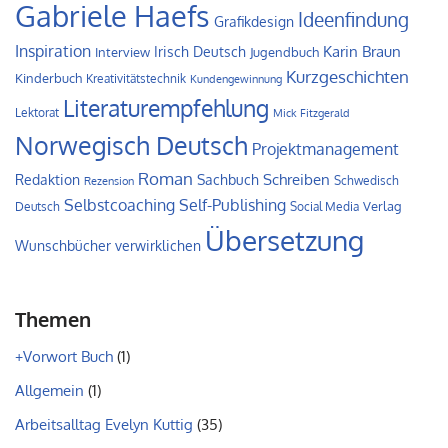
Gabriele Haefs
Ideenfindung
Grafikdesign
Inspiration
Irisch Deutsch
Karin Braun
Interview
Jugendbuch
Kurzgeschichten
Kinderbuch
Kreativitätstechnik
Kundengewinnung
Literaturempfehlung
Lektorat
Mick Fitzgerald
Norwegisch Deutsch
Projektmanagement
Roman
Schreiben
Redaktion
Sachbuch
Schwedisch
Rezension
Self-Publishing
Selbstcoaching
Verlag
Deutsch
Social Media
Übersetzung
Wunschbücher verwirklichen
Themen
+Vorwort Buch
(1)
Allgemein
(1)
Arbeitsalltag Evelyn Kuttig
(35)