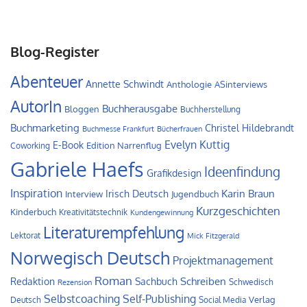
Blog-Register
Abenteuer
Annette Schwindt
Anthologie
ASinterviews
AutorIn
Buchherausgabe
Bloggen
Buchherstellung
Buchmarketing
Christel Hildebrandt
Buchmesse Frankfurt
Bücherfrauen
Evelyn Kuttig
E-Book
Edition Narrenflug
Coworking
Gabriele Haefs
Ideenfindung
Grafikdesign
Inspiration
Irisch Deutsch
Karin Braun
Interview
Jugendbuch
Kurzgeschichten
Kinderbuch
Kreativitätstechnik
Kundengewinnung
Literaturempfehlung
Lektorat
Mick Fitzgerald
Norwegisch Deutsch
Projektmanagement
Roman
Schreiben
Redaktion
Sachbuch
Schwedisch
Rezension
Self-Publishing
Selbstcoaching
Verlag
Deutsch
Social Media