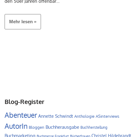
den 50er Jahren offenbar…
Mehr lesen »
Blog-Register
Abenteuer
Annette Schwindt
Anthologie
ASinterviews
AutorIn
Buchherausgabe
Bloggen
Buchherstellung
Buchmarketing
Christel Hildebrandt
Buchmesse Frankfurt
Bücherfrauen