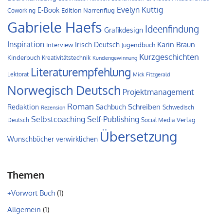
Evelyn Kuttig
E-Book
Edition Narrenflug
Coworking
Gabriele Haefs
Ideenfindung
Grafikdesign
Inspiration
Irisch Deutsch
Karin Braun
Interview
Jugendbuch
Kurzgeschichten
Kinderbuch
Kreativitätstechnik
Kundengewinnung
Literaturempfehlung
Lektorat
Mick Fitzgerald
Norwegisch Deutsch
Projektmanagement
Roman
Schreiben
Redaktion
Sachbuch
Schwedisch
Rezension
Self-Publishing
Selbstcoaching
Verlag
Deutsch
Social Media
Übersetzung
Wunschbücher verwirklichen
Themen
+Vorwort Buch
(1)
Allgemein
(1)