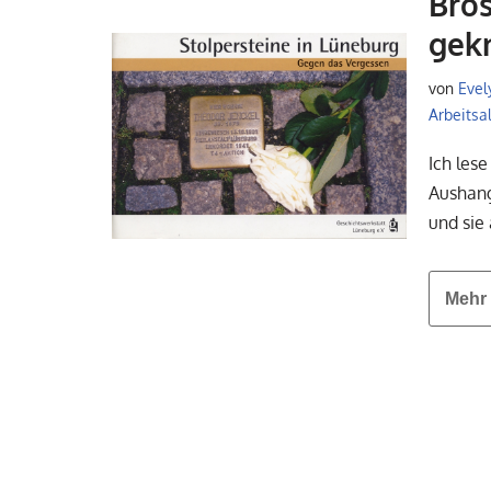
Bros
gek
von
Evel
Arbeitsa
Ich les
Aushang
und sie
Mehr 