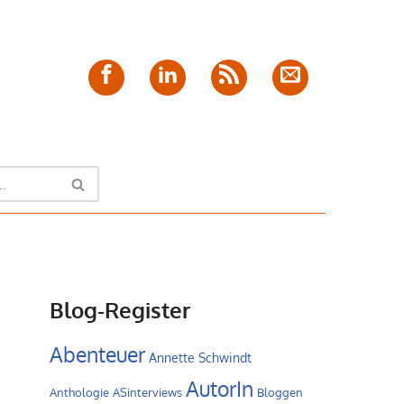
Facebook
LinkedIn
Feed
E-
Mail
Blog-Register
Abenteuer
Annette Schwindt
AutorIn
Anthologie
ASinterviews
Bloggen