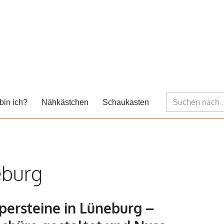
bin ich?
Nähkästchen
Schaukasten
eburg
persteine in Lüneburg –