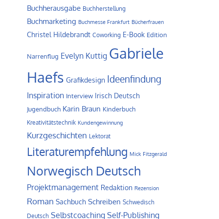
Buchherausgabe
Buchherstellung
Buchmarketing
Buchmesse Frankfurt
Bücherfrauen
Christel Hildebrandt
E-Book
Edition
Coworking
Gabriele
Evelyn Kuttig
Narrenflug
Haefs
Ideenfindung
Grafikdesign
Inspiration
Irisch Deutsch
Interview
Karin Braun
Jugendbuch
Kinderbuch
Kreativitätstechnik
Kundengewinnung
Kurzgeschichten
Lektorat
Literaturempfehlung
Mick Fitzgerald
Norwegisch Deutsch
Projektmanagement
Redaktion
Rezension
Roman
Schreiben
Sachbuch
Schwedisch
Self-Publishing
Selbstcoaching
Deutsch