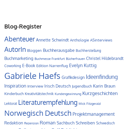
Blog-Register
Abenteuer
Annette Schwindt
Anthologie
ASinterviews
AutorIn
Buchherausgabe
Bloggen
Buchherstellung
Buchmarketing
Christel Hildebrandt
Buchmesse Frankfurt
Bücherfrauen
Evelyn Kuttig
E-Book
Edition Narrenflug
Coworking
Gabriele Haefs
Ideenfindung
Grafikdesign
Inspiration
Irisch Deutsch
Karin Braun
Interview
Jugendbuch
Kurzgeschichten
Kinderbuch
Kreativitätstechnik
Kundengewinnung
Literaturempfehlung
Lektorat
Mick Fitzgerald
Norwegisch Deutsch
Projektmanagement
Roman
Schreiben
Redaktion
Sachbuch
Schwedisch
Rezension