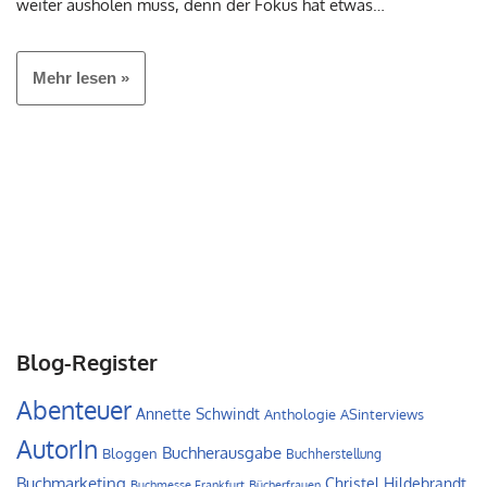
weiter ausholen muss, denn der Fokus hat etwas…
Mehr lesen »
Blog-Register
Abenteuer
Annette Schwindt
Anthologie
ASinterviews
AutorIn
Buchherausgabe
Bloggen
Buchherstellung
Buchmarketing
Christel Hildebrandt
Buchmesse Frankfurt
Bücherfrauen