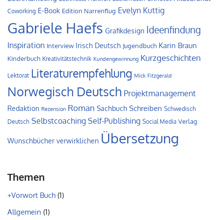
Evelyn Kuttig
E-Book
Edition Narrenflug
Coworking
Gabriele Haefs
Ideenfindung
Grafikdesign
Inspiration
Irisch Deutsch
Karin Braun
Interview
Jugendbuch
Kurzgeschichten
Kinderbuch
Kreativitätstechnik
Kundengewinnung
Literaturempfehlung
Lektorat
Mick Fitzgerald
Norwegisch Deutsch
Projektmanagement
Roman
Schreiben
Redaktion
Sachbuch
Schwedisch
Rezension
Self-Publishing
Selbstcoaching
Verlag
Deutsch
Social Media
Übersetzung
Wunschbücher verwirklichen
Themen
+Vorwort Buch
(1)
Allgemein
(1)