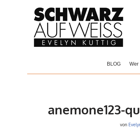
Zum
Inhalt
springen
BLOG
Wer 
anemone123-qu
von
Evely