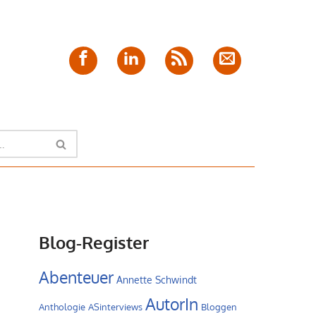
Facebook
LinkedIn
Feed
E-
Mail
Blog-Register
Abenteuer
Annette Schwindt
AutorIn
Anthologie
ASinterviews
Bloggen