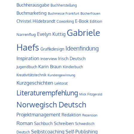
Buchherausgabe
Buchherstellung
Buchmarketing
Buchmesse Frankfurt
Bücherfrauen
Christel Hildebrandt
E-Book
Edition
Coworking
Gabriele
Evelyn Kuttig
Narrenflug
Haefs
Ideenfindung
Grafikdesign
Inspiration
Irisch Deutsch
Interview
Karin Braun
Jugendbuch
Kinderbuch
Kreativitätstechnik
Kundengewinnung
Kurzgeschichten
Lektorat
Literaturempfehlung
Mick Fitzgerald
Norwegisch Deutsch
Projektmanagement
Redaktion
Rezension
Roman
Schreiben
Sachbuch
Schwedisch
Self-Publishing
Selbstcoaching
Deutsch