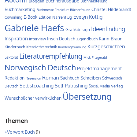
Buchherausgabe
Bloggen
Buchherstellung
Buchmarketing
Christel Hildebrandt
Buchmesse Frankfurt
Bücherfrauen
Evelyn Kuttig
E-Book
Edition Narrenflug
Coworking
Gabriele Haefs
Ideenfindung
Grafikdesign
Inspiration
Irisch Deutsch
Karin Braun
Interview
Jugendbuch
Kurzgeschichten
Kinderbuch
Kreativitätstechnik
Kundengewinnung
Literaturempfehlung
Lektorat
Mick Fitzgerald
Norwegisch Deutsch
Projektmanagement
Roman
Schreiben
Redaktion
Sachbuch
Schwedisch
Rezension
Self-Publishing
Selbstcoaching
Verlag
Deutsch
Social Media
Übersetzung
Wunschbücher verwirklichen
Themen
+Vorwort Buch
(1)