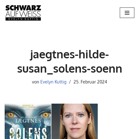
Zum
Inhalt
springen
jaegtnes-hilde-
susan_solens-soenn
von
Evelyn Kuttig
25. Februar 2024