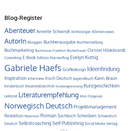
Blog-Register
Abenteuer
Annette Schwindt
Anthologie
ASinterviews
AutorIn
Buchherausgabe
Bloggen
Buchherstellung
Buchmarketing
Christel Hildebrandt
Buchmesse Frankfurt
Bücherfrauen
Evelyn Kuttig
E-Book
Edition Narrenflug
Coworking
Gabriele Haefs
Ideenfindung
Grafikdesign
Inspiration
Irisch Deutsch
Karin Braun
Interview
Jugendbuch
Kurzgeschichten
Kinderbuch
Kreativitätstechnik
Kundengewinnung
Literaturempfehlung
Lektorat
Mick Fitzgerald
Norwegisch Deutsch
Projektmanagement
Roman
Schreiben
Redaktion
Sachbuch
Schwedisch
Rezension
Self-Publishing
Selbstcoaching
Verlag
Deutsch
Social Media