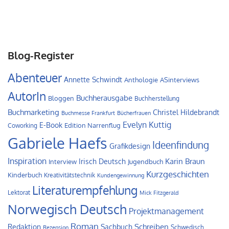
Blog-Register
Abenteuer
Annette Schwindt
Anthologie
ASinterviews
AutorIn
Buchherausgabe
Bloggen
Buchherstellung
Buchmarketing
Christel Hildebrandt
Buchmesse Frankfurt
Bücherfrauen
Evelyn Kuttig
E-Book
Edition Narrenflug
Coworking
Gabriele Haefs
Ideenfindung
Grafikdesign
Inspiration
Irisch Deutsch
Karin Braun
Interview
Jugendbuch
Kurzgeschichten
Kinderbuch
Kreativitätstechnik
Kundengewinnung
Literaturempfehlung
Lektorat
Mick Fitzgerald
Norwegisch Deutsch
Projektmanagement
Roman
Schreiben
Redaktion
Sachbuch
Schwedisch
Rezension