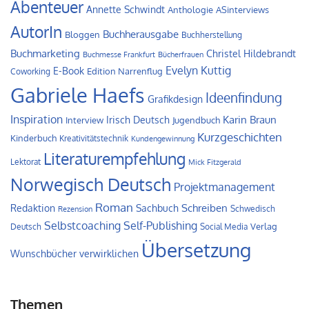
Abenteuer
Annette Schwindt
Anthologie
ASinterviews
AutorIn
Buchherausgabe
Bloggen
Buchherstellung
Buchmarketing
Christel Hildebrandt
Buchmesse Frankfurt
Bücherfrauen
Evelyn Kuttig
E-Book
Edition Narrenflug
Coworking
Gabriele Haefs
Ideenfindung
Grafikdesign
Inspiration
Irisch Deutsch
Karin Braun
Interview
Jugendbuch
Kurzgeschichten
Kinderbuch
Kreativitätstechnik
Kundengewinnung
Literaturempfehlung
Lektorat
Mick Fitzgerald
Norwegisch Deutsch
Projektmanagement
Roman
Schreiben
Redaktion
Sachbuch
Schwedisch
Rezension
Self-Publishing
Selbstcoaching
Verlag
Deutsch
Social Media
Übersetzung
Wunschbücher verwirklichen
Themen