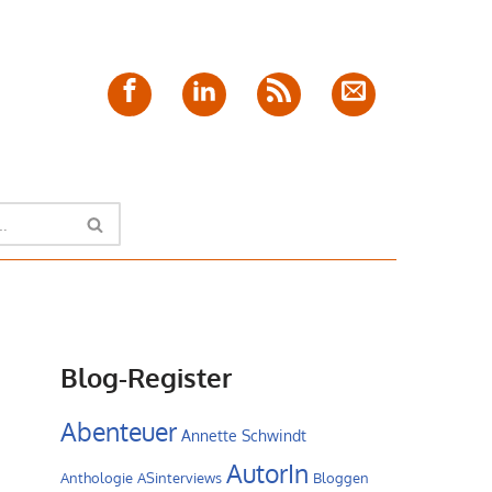
Facebook
LinkedIn
Feed
E-
Mail
Blog-Register
Abenteuer
Annette Schwindt
AutorIn
Anthologie
ASinterviews
Bloggen