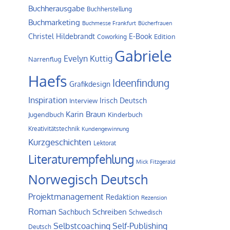
Buchherausgabe
Buchherstellung
Buchmarketing
Buchmesse Frankfurt
Bücherfrauen
Christel Hildebrandt
E-Book
Edition
Coworking
Gabriele
Evelyn Kuttig
Narrenflug
Haefs
Ideenfindung
Grafikdesign
Inspiration
Irisch Deutsch
Interview
Karin Braun
Jugendbuch
Kinderbuch
Kreativitätstechnik
Kundengewinnung
Kurzgeschichten
Lektorat
Literaturempfehlung
Mick Fitzgerald
Norwegisch Deutsch
Projektmanagement
Redaktion
Rezension
Roman
Schreiben
Sachbuch
Schwedisch
Self-Publishing
Selbstcoaching
Deutsch