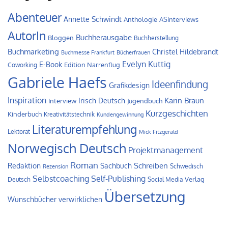
Abenteuer
Annette Schwindt
Anthologie
ASinterviews
AutorIn
Buchherausgabe
Bloggen
Buchherstellung
Buchmarketing
Christel Hildebrandt
Buchmesse Frankfurt
Bücherfrauen
Evelyn Kuttig
E-Book
Edition Narrenflug
Coworking
Gabriele Haefs
Ideenfindung
Grafikdesign
Inspiration
Irisch Deutsch
Karin Braun
Interview
Jugendbuch
Kurzgeschichten
Kinderbuch
Kreativitätstechnik
Kundengewinnung
Literaturempfehlung
Lektorat
Mick Fitzgerald
Norwegisch Deutsch
Projektmanagement
Roman
Schreiben
Redaktion
Sachbuch
Schwedisch
Rezension
Self-Publishing
Selbstcoaching
Verlag
Deutsch
Social Media
Übersetzung
Wunschbücher verwirklichen