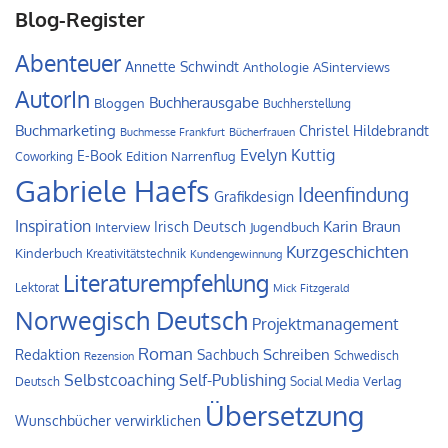
Blog-Register
Abenteuer
Annette Schwindt
Anthologie
ASinterviews
AutorIn
Buchherausgabe
Bloggen
Buchherstellung
Buchmarketing
Christel Hildebrandt
Buchmesse Frankfurt
Bücherfrauen
Evelyn Kuttig
E-Book
Edition Narrenflug
Coworking
Gabriele Haefs
Ideenfindung
Grafikdesign
Inspiration
Irisch Deutsch
Karin Braun
Interview
Jugendbuch
Kurzgeschichten
Kinderbuch
Kreativitätstechnik
Kundengewinnung
Literaturempfehlung
Lektorat
Mick Fitzgerald
Norwegisch Deutsch
Projektmanagement
Roman
Schreiben
Redaktion
Sachbuch
Schwedisch
Rezension
Self-Publishing
Selbstcoaching
Verlag
Deutsch
Social Media
Übersetzung
Wunschbücher verwirklichen