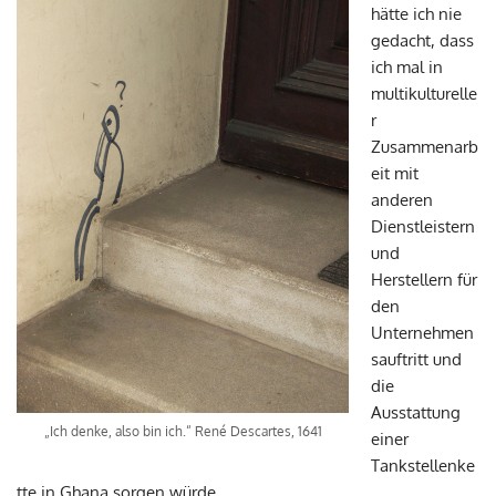
hätte ich nie
gedacht, dass
ich mal in
multikulturelle
r
Zusammenarb
eit mit
anderen
Dienstleistern
und
Herstellern für
den
Unternehmen
sauftritt und
die
Ausstattung
„Ich denke, also bin ich.“ René Descartes, 1641
einer
Tankstellenke
tte in Ghana sorgen würde.