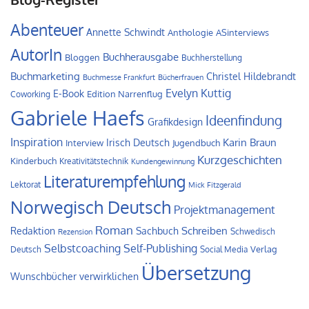
Abenteuer
Annette Schwindt
Anthologie
ASinterviews
AutorIn
Buchherausgabe
Bloggen
Buchherstellung
Buchmarketing
Christel Hildebrandt
Buchmesse Frankfurt
Bücherfrauen
Evelyn Kuttig
E-Book
Edition Narrenflug
Coworking
Gabriele Haefs
Ideenfindung
Grafikdesign
Inspiration
Irisch Deutsch
Karin Braun
Interview
Jugendbuch
Kurzgeschichten
Kinderbuch
Kreativitätstechnik
Kundengewinnung
Literaturempfehlung
Lektorat
Mick Fitzgerald
Norwegisch Deutsch
Projektmanagement
Roman
Schreiben
Redaktion
Sachbuch
Schwedisch
Rezension
Self-Publishing
Selbstcoaching
Verlag
Deutsch
Social Media
Übersetzung
Wunschbücher verwirklichen