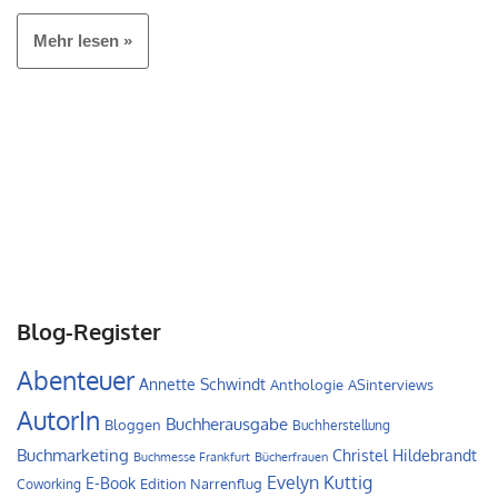
Mehr lesen »
Blog-Register
Abenteuer
Annette Schwindt
Anthologie
ASinterviews
AutorIn
Buchherausgabe
Bloggen
Buchherstellung
Buchmarketing
Christel Hildebrandt
Buchmesse Frankfurt
Bücherfrauen
Evelyn Kuttig
E-Book
Edition Narrenflug
Coworking