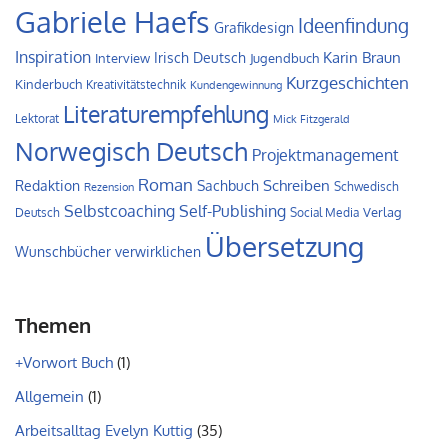
Gabriele Haefs
Ideenfindung
Grafikdesign
Inspiration
Irisch Deutsch
Karin Braun
Interview
Jugendbuch
Kurzgeschichten
Kinderbuch
Kreativitätstechnik
Kundengewinnung
Literaturempfehlung
Lektorat
Mick Fitzgerald
Norwegisch Deutsch
Projektmanagement
Roman
Schreiben
Redaktion
Sachbuch
Schwedisch
Rezension
Self-Publishing
Selbstcoaching
Verlag
Deutsch
Social Media
Übersetzung
Wunschbücher verwirklichen
Themen
+Vorwort Buch
(1)
Allgemein
(1)
Arbeitsalltag Evelyn Kuttig
(35)