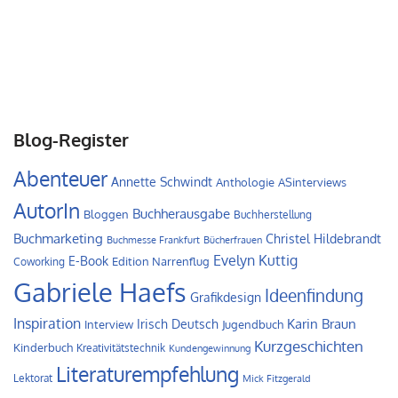
Blog-Register
Abenteuer
Annette Schwindt
Anthologie
ASinterviews
AutorIn
Buchherausgabe
Bloggen
Buchherstellung
Buchmarketing
Christel Hildebrandt
Buchmesse Frankfurt
Bücherfrauen
Evelyn Kuttig
E-Book
Edition Narrenflug
Coworking
Gabriele Haefs
Ideenfindung
Grafikdesign
Inspiration
Irisch Deutsch
Karin Braun
Interview
Jugendbuch
Kurzgeschichten
Kinderbuch
Kreativitätstechnik
Kundengewinnung
Literaturempfehlung
Lektorat
Mick Fitzgerald