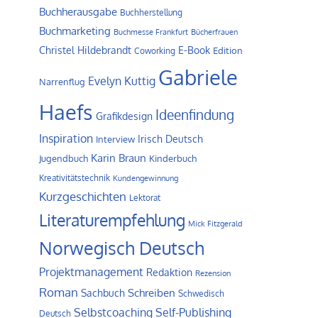
Buchherausgabe
Buchherstellung
Buchmarketing
Buchmesse Frankfurt
Bücherfrauen
Christel Hildebrandt
E-Book
Edition
Coworking
Gabriele
Evelyn Kuttig
Narrenflug
Haefs
Ideenfindung
Grafikdesign
Inspiration
Irisch Deutsch
Interview
Karin Braun
Jugendbuch
Kinderbuch
Kreativitätstechnik
Kundengewinnung
Kurzgeschichten
Lektorat
Literaturempfehlung
Mick Fitzgerald
Norwegisch Deutsch
Projektmanagement
Redaktion
Rezension
Roman
Schreiben
Sachbuch
Schwedisch
Self-Publishing
Selbstcoaching
Deutsch