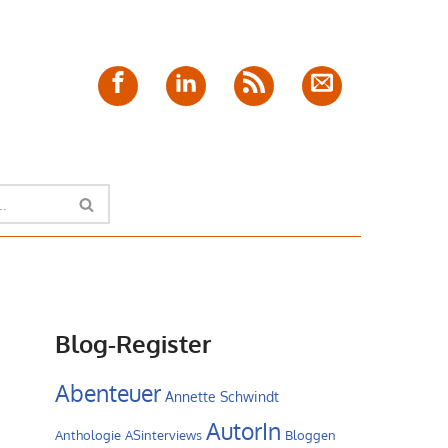
Facebook
LinkedIn
Feed
E-
Mail
Blog-Register
Abenteuer
Annette Schwindt
AutorIn
Anthologie
ASinterviews
Bloggen