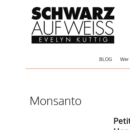
Zum
Inhalt
springen
BLOG
Wer 
Monsanto
Peti