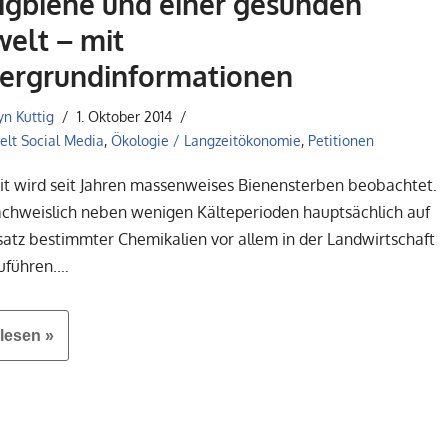
igbiene und einer gesunden
elt – mit
tergrundinformationen
yn Kuttig
1. Oktober 2014
elt Social Media
,
Ökologie / Langzeitökonomie
,
Petitionen
t wird seit Jahren massenweises Bienensterben beobachtet.
nachweislich neben wenigen Kälteperioden hauptsächlich auf
satz bestimmter Chemikalien vor allem in der Landwirtschaft
zuführen.…
lesen »