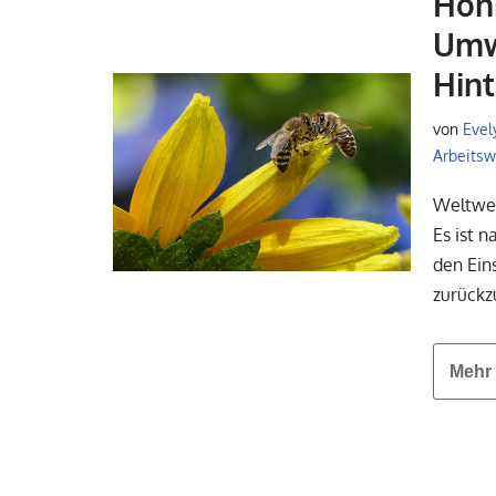
Hon
Umw
Hin
von
Evel
Arbeitsw
Weltwei
Es ist 
den Ein
zurück
Mehr 