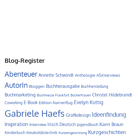
Blog-Register
Abenteuer
Annette Schwindt
Anthologie
ASinterviews
AutorIn
Buchherausgabe
Bloggen
Buchherstellung
Buchmarketing
Christel Hildebrandt
Buchmesse Frankfurt
Bücherfrauen
Evelyn Kuttig
E-Book
Edition Narrenflug
Coworking
Gabriele Haefs
Ideenfindung
Grafikdesign
Inspiration
Irisch Deutsch
Karin Braun
Interview
Jugendbuch
Kurzgeschichten
Kinderbuch
Kreativitätstechnik
Kundengewinnung