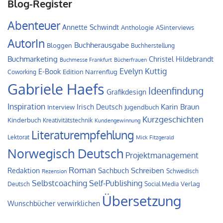
Blog-Register
Abenteuer
Annette Schwindt
Anthologie
ASinterviews
AutorIn
Buchherausgabe
Bloggen
Buchherstellung
Buchmarketing
Christel Hildebrandt
Buchmesse Frankfurt
Bücherfrauen
Evelyn Kuttig
E-Book
Edition Narrenflug
Coworking
Gabriele Haefs
Ideenfindung
Grafikdesign
Inspiration
Irisch Deutsch
Karin Braun
Interview
Jugendbuch
Kurzgeschichten
Kinderbuch
Kreativitätstechnik
Kundengewinnung
Literaturempfehlung
Lektorat
Mick Fitzgerald
Norwegisch Deutsch
Projektmanagement
Roman
Schreiben
Redaktion
Sachbuch
Schwedisch
Rezension
Self-Publishing
Selbstcoaching
Verlag
Deutsch
Social Media
Übersetzung
Wunschbücher verwirklichen