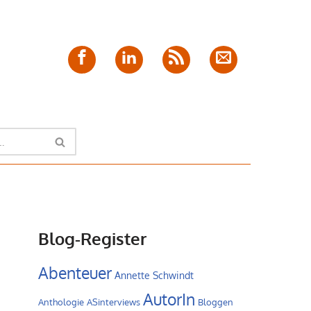
Facebook
LinkedIn
Feed
E-
Mail
Blog-Register
Abenteuer
Annette Schwindt
AutorIn
Anthologie
ASinterviews
Bloggen