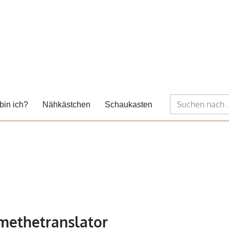
bin ich?
Nähkästchen
Schaukasten
methetranslator