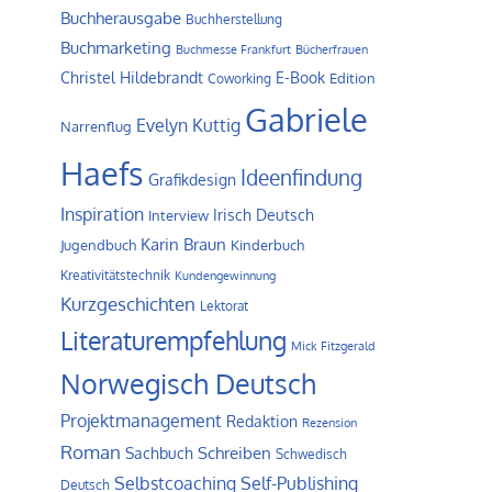
Buchherausgabe
Buchherstellung
Buchmarketing
Buchmesse Frankfurt
Bücherfrauen
Christel Hildebrandt
E-Book
Edition
Coworking
Gabriele
Evelyn Kuttig
Narrenflug
Haefs
Ideenfindung
Grafikdesign
Inspiration
Irisch Deutsch
Interview
Karin Braun
Jugendbuch
Kinderbuch
Kreativitätstechnik
Kundengewinnung
Kurzgeschichten
Lektorat
Literaturempfehlung
Mick Fitzgerald
Norwegisch Deutsch
Projektmanagement
Redaktion
Rezension
Roman
Schreiben
Sachbuch
Schwedisch
Self-Publishing
Selbstcoaching
Deutsch