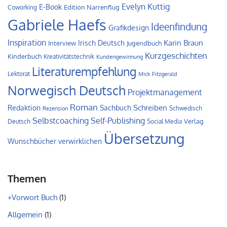
Evelyn Kuttig
E-Book
Edition Narrenflug
Coworking
Gabriele Haefs
Ideenfindung
Grafikdesign
Inspiration
Irisch Deutsch
Karin Braun
Interview
Jugendbuch
Kurzgeschichten
Kinderbuch
Kreativitätstechnik
Kundengewinnung
Literaturempfehlung
Lektorat
Mick Fitzgerald
Norwegisch Deutsch
Projektmanagement
Roman
Schreiben
Redaktion
Sachbuch
Schwedisch
Rezension
Self-Publishing
Selbstcoaching
Verlag
Deutsch
Social Media
Übersetzung
Wunschbücher verwirklichen
Themen
+Vorwort Buch
(1)
Allgemein
(1)