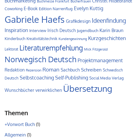
Buchmarketing
Christel Hildebrandt
Buchmesse Frankfurt
Bücherfrauen
Evelyn Kuttig
E-Book
Edition Narrenflug
Coworking
Gabriele Haefs
Ideenfindung
Grafikdesign
Inspiration
Irisch Deutsch
Karin Braun
Interview
Jugendbuch
Kurzgeschichten
Kinderbuch
Kreativitätstechnik
Kundengewinnung
Literaturempfehlung
Lektorat
Mick Fitzgerald
Norwegisch Deutsch
Projektmanagement
Roman
Schreiben
Redaktion
Sachbuch
Schwedisch
Rezension
Self-Publishing
Selbstcoaching
Verlag
Deutsch
Social Media
Übersetzung
Wunschbücher verwirklichen
Themen
+Vorwort Buch
(1)
Allgemein
(1)