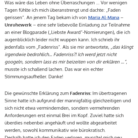
Was wäre das Leben ohne Überraschungen … Vor wenigen
Tagen fühlte ich mich überanstrengt und dachte: „Faden
gerissen“. An jenem Tag bekam ich von
Maria Al-Mana
–
Unruhewerk
– eine sehr liebevolle Einladung zur Teilnahme
an einer Blogparade („Liebste Award“-Nomierungen), die ich
augenblicklich leider nicht wuppen kann. Ich schrieb ihr
jedenfalls vom „Fadenriss“. Als sie mir antwortete,
„das klingt
irgendwie bedrohlich… Fadenriss?! Ich werd jetzt nicht
googeln, sondern lass es mir beizeiten von dir erklären …“,
musste ich schallend lachen. Das war ein echter
Stimmungsaufheller. Danke!
Die gewünschte Erklärung zum
Fadenriss:
Im übertragenen
Sinne hatte ich aufgrund der mannigfaltig gleichzeitigen und
sich nicht etwa vermindernden, sondern vermehrenden
Anforderungen erst einmal Brei im Kopf. Zuviel hatte sich
überdies nebenbei angehäuft und wollte abgearbeitet
werden, sowohl kommunikativ wie bürokratisch.
Deshalb hatte ich den Faden verloren, muss(te) mich neu