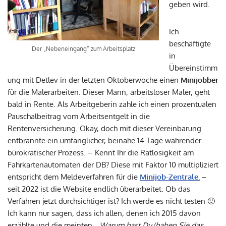
geben wird.
Ich
beschäftigte
Der „Nebeneingang“ zum Arbeitsplatz
in
Übereinstimm
ung mit Detlev in der letzten Oktoberwoche einen
Minijobber
für die Malerarbeiten. Dieser Mann, arbeitsloser Maler, geht
bald in Rente. Als Arbeitgeberin zahle ich einen prozentualen
Pauschalbeitrag vom Arbeitsentgelt in die
Rentenversicherung. Okay, doch mit dieser Vereinbarung
entbrannte ein umfänglicher, beinahe 14 Tage währender
bürokratischer Prozess. – Kennt Ihr die Ratlosigkeit am
Fahrkartenautomaten der DB? Diese mit Faktor 10 multipliziert
entspricht dem Meldeverfahren für die
Minijob-Zentrale.
–
seit 2022 ist die Website endlich überarbeitet. Ob das
Verfahren jetzt durchsichtiger ist? Ich werde es nicht testen 🙂
Ich kann nur sagen, dass ich allen, denen ich 2015 davon
erzählte und die meinten,
„Warum hast Du/haben Sie das