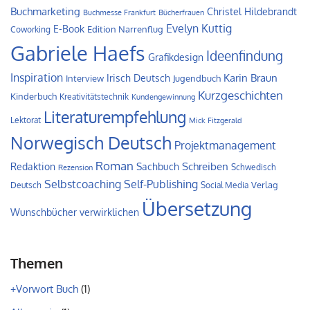
Buchmarketing
Christel Hildebrandt
Buchmesse Frankfurt
Bücherfrauen
Evelyn Kuttig
E-Book
Edition Narrenflug
Coworking
Gabriele Haefs
Ideenfindung
Grafikdesign
Inspiration
Irisch Deutsch
Karin Braun
Interview
Jugendbuch
Kurzgeschichten
Kinderbuch
Kreativitätstechnik
Kundengewinnung
Literaturempfehlung
Lektorat
Mick Fitzgerald
Norwegisch Deutsch
Projektmanagement
Roman
Schreiben
Redaktion
Sachbuch
Schwedisch
Rezension
Self-Publishing
Selbstcoaching
Verlag
Deutsch
Social Media
Übersetzung
Wunschbücher verwirklichen
Themen
+Vorwort Buch
(1)