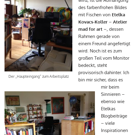
wird, ist die Aufhängung
des farbenfrohen Bildes
mit Fischen von
Etelka
Kovacs-Koller
–
Atelier
mad for art
–, dessen
Rahmen gerade von
einem Freund angefertigt
wird. Noch ist es zum
großen Teil vom Monitor
bedeckt, steht
provisorisch dahinter. Ich
Der „Haupteingang“ zum Arbeitsplatz
bin mir sicher, dass es
mir beim
Sinnieren –
ebenso wie
Etelkas
Blogbeiträge
– viele
Inspirationen