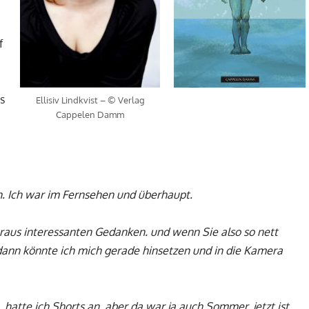
f
s
Ellisiv Lindkvist – © Verlag
Cappelen Damm
bin. Ich war im Fernsehen und überhaupt.
eraus interessanten Gedanken. und wenn Sie also so nett
dann könnte ich mich gerade hinsetzen und in die Kamera
 hatte ich Shorts an, aber da war ja auch Sommer, jetzt ist