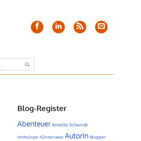
Facebook
LinkedIn
Feed
E-
Mail
Blog-Register
Abenteuer
Annette Schwindt
AutorIn
Anthologie
ASinterviews
Bloggen