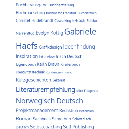
Buchherausgabe
Buchherstellung
Buchmarketing
Buchmesse Frankfurt
Bücherfrauen
Christel Hildebrandt
E-Book
Edition
Coworking
Gabriele
Evelyn Kuttig
Narrenflug
Haefs
Ideenfindung
Grafikdesign
Inspiration
Irisch Deutsch
Interview
Karin Braun
Jugendbuch
Kinderbuch
Kreativitätstechnik
Kundengewinnung
Kurzgeschichten
Lektorat
Literaturempfehlung
Mick Fitzgerald
Norwegisch Deutsch
Projektmanagement
Redaktion
Rezension
Roman
Schreiben
Sachbuch
Schwedisch
Self-Publishing
Selbstcoaching
Deutsch