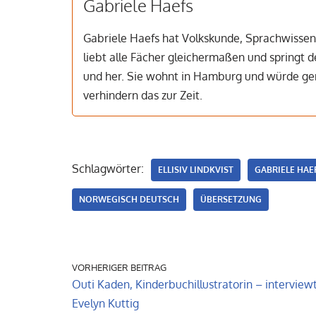
Gabriele Haefs
Gabriele Haefs hat Volkskunde, Sprachwissens
liebt alle Fächer gleichermaßen und springt
und her. Sie wohnt in Hamburg und würde ger
verhindern das zur Zeit.
Schlagwörter:
ELLISIV LINDKVIST
GABRIELE HAE
NORWEGISCH DEUTSCH
ÜBERSETZUNG
VORHERIGER BEITRAG
Outi Kaden, Kinderbuchillustratorin – interview
Evelyn Kuttig