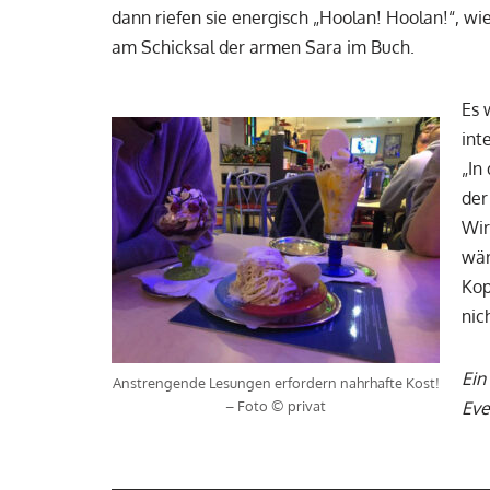
dann riefen sie energisch „Hoolan! Hoolan!“, wi
am Schicksal der armen Sara im Buch.
Es 
int
„In
der
Wir
wär
Kop
nic
Ein
Anstrengende Lesungen erfordern nahrhafte Kost!
– Foto © privat
Eve