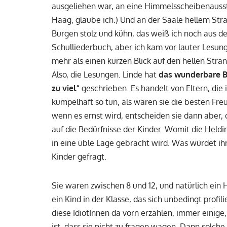
ausgeliehen war, an eine Himmelsscheibenausst
Haag, glaube ich.) Und an der Saale hellem Str
Burgen stolz und kühn, das weiß ich noch aus d
Schulliederbuch, aber ich kam vor lauter Lesung
mehr als einen kurzen Blick auf den hellen Stra
Also, die Lesungen. Linde hat
das wunderbare B
zu viel“
geschrieben. Es handelt von Eltern, die
kumpelhaft so tun, als wären sie die besten Freu
wenn es ernst wird, entscheiden sie dann aber,
auf die Bedürfnisse der Kinder. Womit die Held
in eine üble Lage gebracht wird. Was würdet ih
Kinder gefragt.
Sie waren zwischen 8 und 12, und natürlich ein 
ein Kind in der Klasse, das sich unbedingt profi
diese IdiotInnen da vorn erzählen, immer einige
ist, dass sie nicht zu fragen wagen. Dann solche