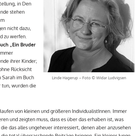
ellung, in Den
ande stehen
em
en nicht dazu,
nd zu werfen.
uch „Ein Bruder
 immer
nde ihrer Kinder;
 ohne Rücksicht
in Sarah im Buch
Linde Hagerup – Foto © Widar Ludvigsen
r tun, wurden die
Haufen von kleinen und größeren IndividualistInnen. Immer
lieren und zeigten muss, dass es über das erhaben ist, was
, die das alles ungeheuer interessiert, denen aber anzusehen
, die total überraschende Beiträge bringen. Ein kleiner Junge