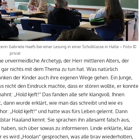
rin Gabriele Haefs bei einer Lesung in einer Schulklasse in Halle – Foto ©
privat
e unvermeidliche Archetyp, der Herr mittleren Alters, der
in gar nichts mit dem Thema zu tun hat. Was natürlich
danken der Kinder auch ihre eigenen Wege gehen. Ein Junge,
aus nicht den Eindruck machte, dass er stören wollte, er konnte
hnt: „Hold kjeft!“ Das fanden alle sehr klangvoll. Ihnen
et, dann wurde erklärt, wie man das schreibt und wie es
or: „Hold kjeft!“ und hatte was fürs Leben gelernt. Dann
star Haaland kennt. Sie sprachen ihn allesamt falsch aus,
haben, sich über sowas zu informieren. Linde erklärte, klar
r es wird „Hoolan“ gesprochen, was alle brav wiederholten,