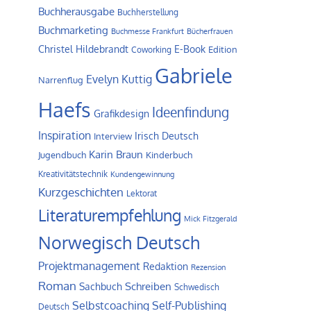
Buchherausgabe
Buchherstellung
Buchmarketing
Buchmesse Frankfurt
Bücherfrauen
Christel Hildebrandt
E-Book
Edition
Coworking
Gabriele
Evelyn Kuttig
Narrenflug
Haefs
Ideenfindung
Grafikdesign
Inspiration
Irisch Deutsch
Interview
Karin Braun
Jugendbuch
Kinderbuch
Kreativitätstechnik
Kundengewinnung
Kurzgeschichten
Lektorat
Literaturempfehlung
Mick Fitzgerald
Norwegisch Deutsch
Projektmanagement
Redaktion
Rezension
Roman
Schreiben
Sachbuch
Schwedisch
Self-Publishing
Selbstcoaching
Deutsch