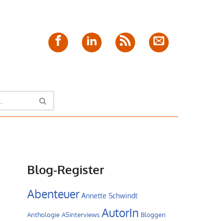
Facebook
LinkedIn
Feed
E-
Mail
Blog-Register
Abenteuer
Annette Schwindt
AutorIn
Anthologie
ASinterviews
Bloggen