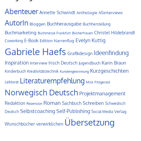
Abenteuer
Annette Schwindt
Anthologie
ASinterviews
AutorIn
Buchherausgabe
Bloggen
Buchherstellung
Buchmarketing
Christel Hildebrandt
Buchmesse Frankfurt
Bücherfrauen
Evelyn Kuttig
E-Book
Edition Narrenflug
Coworking
Gabriele Haefs
Ideenfindung
Grafikdesign
Inspiration
Irisch Deutsch
Karin Braun
Interview
Jugendbuch
Kurzgeschichten
Kinderbuch
Kreativitätstechnik
Kundengewinnung
Literaturempfehlung
Lektorat
Mick Fitzgerald
Norwegisch Deutsch
Projektmanagement
Roman
Schreiben
Redaktion
Sachbuch
Schwedisch
Rezension
Self-Publishing
Selbstcoaching
Verlag
Deutsch
Social Media
Übersetzung
Wunschbücher verwirklichen