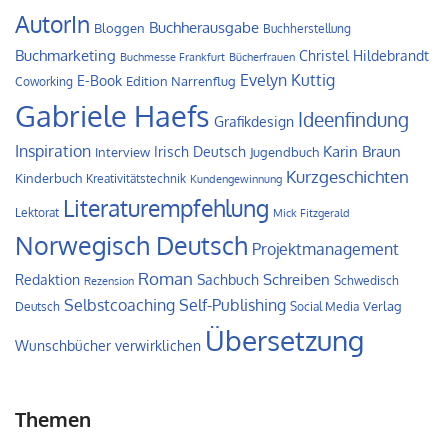
AutorIn
Buchherausgabe
Bloggen
Buchherstellung
Buchmarketing
Christel Hildebrandt
Buchmesse Frankfurt
Bücherfrauen
Evelyn Kuttig
E-Book
Edition Narrenflug
Coworking
Gabriele Haefs
Ideenfindung
Grafikdesign
Inspiration
Irisch Deutsch
Karin Braun
Interview
Jugendbuch
Kurzgeschichten
Kinderbuch
Kreativitätstechnik
Kundengewinnung
Literaturempfehlung
Lektorat
Mick Fitzgerald
Norwegisch Deutsch
Projektmanagement
Roman
Schreiben
Redaktion
Sachbuch
Schwedisch
Rezension
Self-Publishing
Selbstcoaching
Verlag
Deutsch
Social Media
Übersetzung
Wunschbücher verwirklichen
Themen