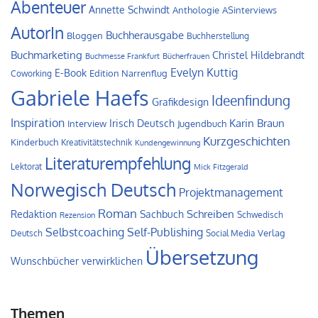
Abenteuer
Annette Schwindt
Anthologie
ASinterviews
AutorIn
Buchherausgabe
Bloggen
Buchherstellung
Buchmarketing
Christel Hildebrandt
Buchmesse Frankfurt
Bücherfrauen
Evelyn Kuttig
E-Book
Edition Narrenflug
Coworking
Gabriele Haefs
Ideenfindung
Grafikdesign
Inspiration
Irisch Deutsch
Karin Braun
Interview
Jugendbuch
Kurzgeschichten
Kinderbuch
Kreativitätstechnik
Kundengewinnung
Literaturempfehlung
Lektorat
Mick Fitzgerald
Norwegisch Deutsch
Projektmanagement
Roman
Schreiben
Redaktion
Sachbuch
Schwedisch
Rezension
Self-Publishing
Selbstcoaching
Verlag
Deutsch
Social Media
Übersetzung
Wunschbücher verwirklichen
Themen