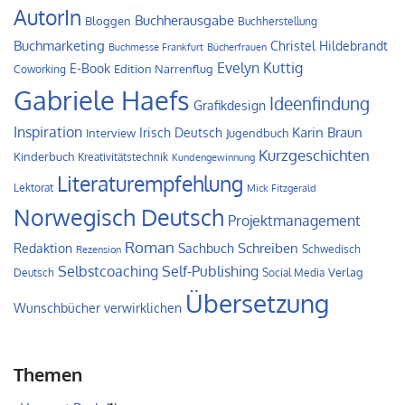
AutorIn
Buchherausgabe
Bloggen
Buchherstellung
Buchmarketing
Christel Hildebrandt
Buchmesse Frankfurt
Bücherfrauen
Evelyn Kuttig
E-Book
Edition Narrenflug
Coworking
Gabriele Haefs
Ideenfindung
Grafikdesign
Inspiration
Irisch Deutsch
Karin Braun
Interview
Jugendbuch
Kurzgeschichten
Kinderbuch
Kreativitätstechnik
Kundengewinnung
Literaturempfehlung
Lektorat
Mick Fitzgerald
Norwegisch Deutsch
Projektmanagement
Roman
Schreiben
Redaktion
Sachbuch
Schwedisch
Rezension
Self-Publishing
Selbstcoaching
Verlag
Deutsch
Social Media
Übersetzung
Wunschbücher verwirklichen
Themen