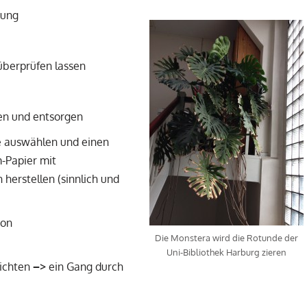
tung
berprüfen lassen
en und entsorgen
e auswählen und einen
-Papier mit
erstellen (sinnlich und
von
Die Monstera wird die Rotunde der
Uni-Bibliothek Harburg zieren
nichten
–
>
ein Gang durch