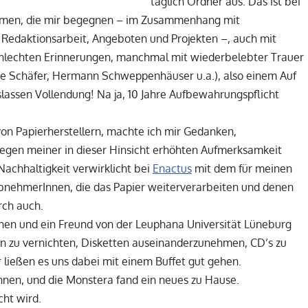
täglich Ordner aus. Das ist bei
amen, die mir begegnen – im Zusammenhang mit
Redaktionsarbeit, Angeboten und Projekten –, auch mit
hlechten Erinnerungen, manchmal mit wiederbelebter Trauer
ke Schäfer, Hermann Schweppenhäuser u.a.), also einem Auf
lassen Vollendung! Na ja, 10 Jahre Aufbewahrungspflicht
von Papierherstellern, machte ich mir Gedanken,
egen meiner in dieser Hinsicht erhöhten Aufmerksamkeit
Nachhaltigkeit verwirklicht bei
Enactus
mit dem für meinen
AbnehmerInnen, die das Papier weiterverarbeiten und denen
rch auch.
nen und ein Freund von der Leuphana Universität Lüneburg
n zu vernichten, Disketten auseinanderzunehmen, CD’s zu
 ließen es uns dabei mit einem Buffet gut gehen.
nnen, und die Monstera fand ein neues zu Hause.
cht wird.