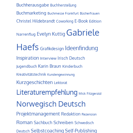
Buchherausgabe
Buchherstellung
Buchmarketing
Buchmesse Frankfurt
Bücherfrauen
Christel Hildebrandt
E-Book
Edition
Coworking
Gabriele
Evelyn Kuttig
Narrenflug
Haefs
Ideenfindung
Grafikdesign
Inspiration
Irisch Deutsch
Interview
Karin Braun
Jugendbuch
Kinderbuch
Kreativitätstechnik
Kundengewinnung
Kurzgeschichten
Lektorat
Literaturempfehlung
Mick Fitzgerald
Norwegisch Deutsch
Projektmanagement
Redaktion
Rezension
Roman
Schreiben
Sachbuch
Schwedisch
Self-Publishing
Selbstcoaching
Deutsch