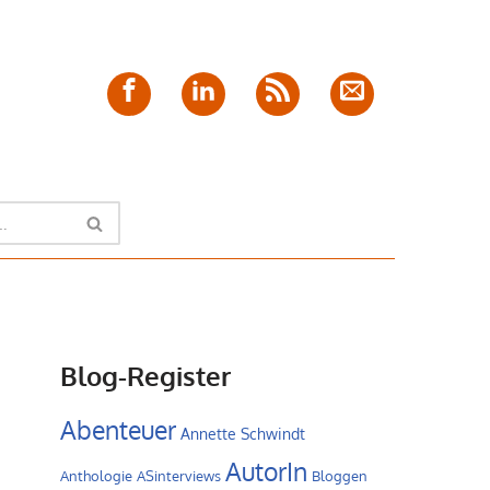
Facebook
LinkedIn
Feed
E-
Mail
Blog-Register
Abenteuer
Annette Schwindt
AutorIn
Anthologie
ASinterviews
Bloggen