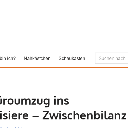
bin ich?
Nähkästchen
Schaukasten
üroumzug ins
siere – Zwischenbilanz