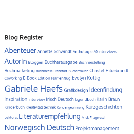
Blog-Register
Abenteuer
Annette Schwindt
Anthologie
ASinterviews
AutorIn
Buchherausgabe
Bloggen
Buchherstellung
Buchmarketing
Christel Hildebrandt
Buchmesse Frankfurt
Bücherfrauen
Evelyn Kuttig
E-Book
Edition Narrenflug
Coworking
Gabriele Haefs
Ideenfindung
Grafikdesign
Inspiration
Irisch Deutsch
Karin Braun
Interview
Jugendbuch
Kurzgeschichten
Kinderbuch
Kreativitätstechnik
Kundengewinnung
Literaturempfehlung
Lektorat
Mick Fitzgerald
Norwegisch Deutsch
Projektmanagement