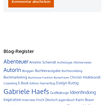
Blog-Register
Abenteuer
Annette Schwindt
Anthologie
ASinterviews
AutorIn
Buchherausgabe
Bloggen
Buchherstellung
Buchmarketing
Christel Hildebrandt
Buchmesse Frankfurt
Bücherfrauen
Evelyn Kuttig
E-Book
Edition Narrenflug
Coworking
Gabriele Haefs
Ideenfindung
Grafikdesign
Inspiration
Irisch Deutsch
Karin Braun
Interview
Jugendbuch