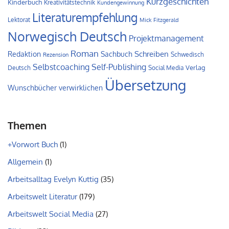
Kurzgeschichten
Kinderbuch
Kreativitätstechnik
Kundengewinnung
Literaturempfehlung
Lektorat
Mick Fitzgerald
Norwegisch Deutsch
Projektmanagement
Roman
Schreiben
Redaktion
Sachbuch
Schwedisch
Rezension
Self-Publishing
Selbstcoaching
Verlag
Deutsch
Social Media
Übersetzung
Wunschbücher verwirklichen
Themen
+Vorwort Buch
(1)
Allgemein
(1)
Arbeitsalltag Evelyn Kuttig
(35)
Arbeitswelt Literatur
(179)
Arbeitswelt Social Media
(27)