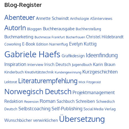
Blog-Register
Abenteuer
Annette Schwindt
Anthologie
ASinterviews
AutorIn
Buchherausgabe
Bloggen
Buchherstellung
Buchmarketing
Christel Hildebrandt
Buchmesse Frankfurt
Bücherfrauen
Evelyn Kuttig
E-Book
Edition Narrenflug
Coworking
Gabriele Haefs
Ideenfindung
Grafikdesign
Inspiration
Irisch Deutsch
Karin Braun
Interview
Jugendbuch
Kurzgeschichten
Kinderbuch
Kreativitätstechnik
Kundengewinnung
Literaturempfehlung
Lektorat
Mick Fitzgerald
Norwegisch Deutsch
Projektmanagement
Roman
Schreiben
Redaktion
Sachbuch
Schwedisch
Rezension
Self-Publishing
Selbstcoaching
Verlag
Deutsch
Social Media
Übersetzung
Wunschbücher verwirklichen