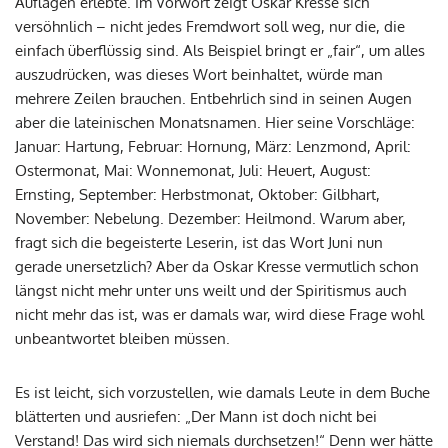
Auflagen erlebte. Im Vorwort zeigt Oskar Kresse sich
versöhnlich – nicht jedes Fremdwort soll weg, nur die, die
einfach überflüssig sind. Als Beispiel bringt er „fair“, um alles
auszudrücken, was dieses Wort beinhaltet, würde man
mehrere Zeilen brauchen. Entbehrlich sind in seinen Augen
aber die lateinischen Monatsnamen. Hier seine Vorschläge:
Januar: Hartung, Februar: Hornung, März: Lenzmond, April:
Ostermonat, Mai: Wonnemonat, Juli: Heuert, August:
Ernsting, September: Herbstmonat, Oktober: Gilbhart,
November: Nebelung. Dezember: Heilmond. Warum aber,
fragt sich die begeisterte Leserin, ist das Wort Juni nun
gerade unersetzlich? Aber da Oskar Kresse vermutlich schon
längst nicht mehr unter uns weilt und der Spiritismus auch
nicht mehr das ist, was er damals war, wird diese Frage wohl
unbeantwortet bleiben müssen.
Es ist leicht, sich vorzustellen, wie damals Leute in dem Buche
blätterten und ausriefen: „Der Mann ist doch nicht bei
Verstand! Das wird sich niemals durchsetzen!“ Denn wer hätte