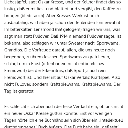
Liebesäpfel, sagt Oskar Kresse, und der Kellner findet das so
lustig, daß er mitliest und blättert und vergißt, den Kaffee zu
bringen (bleibt auch). Aber Kresses Werk ist noch
ausbaufähig, wir haben ja schon den fehlenden Juni erwähnt.
Im bitterkalten Lenzmond (ha! gelogen!) fragen wir uns, was
sagt man statt Pullover. Daß 1914 niemand Pullover sagte, ist
bekannt, also schlagen wir unter Sweater nach: Sportwams.
Grandios. Die Vorfreude darauf, allen, die uns heute noch
begegnen, zu ihrem feschen Sportwams zu gratulieren,
schlägt um in Frust (offenbar ein nicht entbehrliches
Fremdwort) bei der Erkenntnis, daß Sport ja auch ein
Fremdwort ist. Und hier ist auf Oskar Verlaß: Kraftspiel. Also
nicht Pullover, sondern Kraftspielwams. Kraftspielwams. Der
Tag ist gerettet.
Es schleicht sich aber auch der leise Verdacht ein, ob uns nicht
ein neuer Oskar Kresse guttun könnte. Erst vor wenigen
Tagen hörte ich eine Buchhändlerin sich über ein „intellektuell
durchdrungenes“ Buch äußern. Das Buch habe sie „geflasht“,