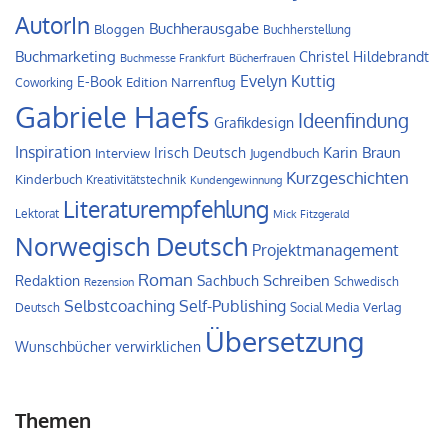
AutorIn
Buchherausgabe
Bloggen
Buchherstellung
Buchmarketing
Christel Hildebrandt
Buchmesse Frankfurt
Bücherfrauen
Evelyn Kuttig
E-Book
Edition Narrenflug
Coworking
Gabriele Haefs
Ideenfindung
Grafikdesign
Inspiration
Irisch Deutsch
Karin Braun
Interview
Jugendbuch
Kurzgeschichten
Kinderbuch
Kreativitätstechnik
Kundengewinnung
Literaturempfehlung
Lektorat
Mick Fitzgerald
Norwegisch Deutsch
Projektmanagement
Roman
Schreiben
Redaktion
Sachbuch
Schwedisch
Rezension
Self-Publishing
Selbstcoaching
Verlag
Deutsch
Social Media
Übersetzung
Wunschbücher verwirklichen
Themen