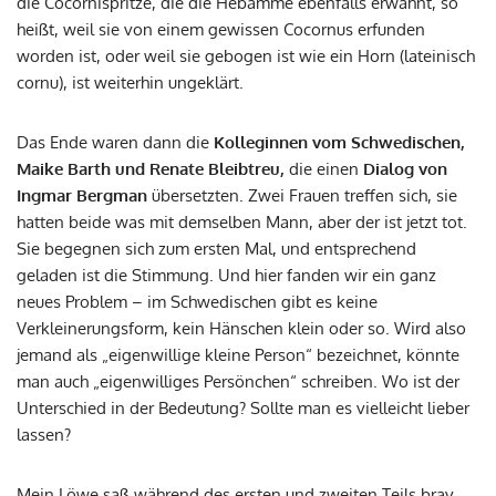
die Cocornispritze, die die Hebamme ebenfalls erwähnt, so
heißt, weil sie von einem gewissen Cocornus erfunden
worden ist, oder weil sie gebogen ist wie ein Horn (lateinisch
cornu), ist weiterhin ungeklärt.
Das Ende waren dann die
Kolleginnen vom Schwedischen,
Maike Barth und Renate Bleibtreu,
die einen
Dialog von
Ingmar Bergman
übersetzten. Zwei Frauen treffen sich, sie
hatten beide was mit demselben Mann, aber der ist jetzt tot.
Sie begegnen sich zum ersten Mal, und entsprechend
geladen ist die Stimmung. Und hier fanden wir ein ganz
neues Problem – im Schwedischen gibt es keine
Verkleinerungsform, kein Hänschen klein oder so. Wird also
jemand als „eigenwillige kleine Person“ bezeichnet, könnte
man auch „eigenwilliges Persönchen“ schreiben. Wo ist der
Unterschied in der Bedeutung? Sollte man es vielleicht lieber
lassen?
Mein Löwe saß während des ersten und zweiten Teils brav