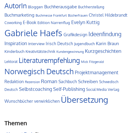
AutorIn
Buchherausgabe
Bloggen
Buchherstellung
Buchmarketing
Christel Hildebrandt
Buchmesse Frankfurt
Bücherfrauen
Evelyn Kuttig
E-Book
Edition Narrenflug
Coworking
Gabriele Haefs
Ideenfindung
Grafikdesign
Inspiration
Irisch Deutsch
Karin Braun
Interview
Jugendbuch
Kurzgeschichten
Kinderbuch
Kreativitätstechnik
Kundengewinnung
Literaturempfehlung
Lektorat
Mick Fitzgerald
Norwegisch Deutsch
Projektmanagement
Roman
Schreiben
Redaktion
Sachbuch
Schwedisch
Rezension
Self-Publishing
Selbstcoaching
Verlag
Deutsch
Social Media
Übersetzung
Wunschbücher verwirklichen
Themen