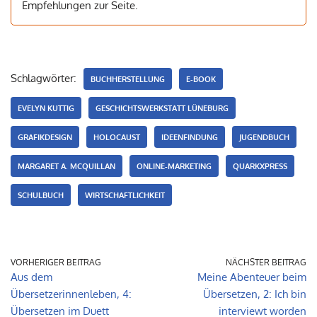
Empfehlungen zur Seite.
Schlagwörter:
BUCHHERSTELLUNG
E-BOOK
EVELYN KUTTIG
GESCHICHTSWERKSTATT LÜNEBURG
GRAFIKDESIGN
HOLOCAUST
IDEENFINDUNG
JUGENDBUCH
MARGARET A. MCQUILLAN
ONLINE-MARKETING
QUARKXPRESS
SCHULBUCH
WIRTSCHAFTLICHKEIT
VORHERIGER BEITRAG
NÄCHSTER BEITRAG
Aus dem
Meine Abenteuer beim
Übersetzerinnenleben, 4:
Übersetzen, 2: Ich bin
Übersetzen im Duett
interviewt worden