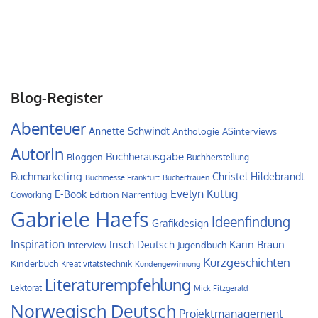
Blog-Register
Abenteuer
Annette Schwindt
Anthologie
ASinterviews
AutorIn
Buchherausgabe
Bloggen
Buchherstellung
Buchmarketing
Christel Hildebrandt
Buchmesse Frankfurt
Bücherfrauen
Evelyn Kuttig
E-Book
Edition Narrenflug
Coworking
Gabriele Haefs
Ideenfindung
Grafikdesign
Inspiration
Irisch Deutsch
Karin Braun
Interview
Jugendbuch
Kurzgeschichten
Kinderbuch
Kreativitätstechnik
Kundengewinnung
Literaturempfehlung
Lektorat
Mick Fitzgerald
Norwegisch Deutsch
Projektmanagement